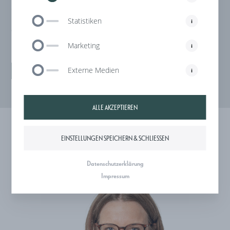
+43 512 571003
Statistiken
i
office@notar6020.at
Marketing
i
Externe Medien
LEBENSLAUF ANZEIGEN
i
ALLE AKZEPTIEREN
EINSTELLUNGEN SPEICHERN & SCHLIESSEN
Datenschutzerklärung
Impressum